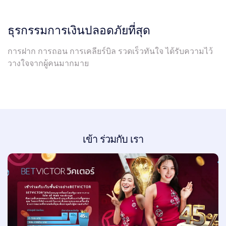
ธุรกรรมการเงินปลอดภัยที่สุด
การฝาก การถอน การเคลียร์บิล รวดเร็วทันใจ ได้รับความไว้
วางใจจากผู้คนมากมาย
เข้า ร่วมกับ เรา