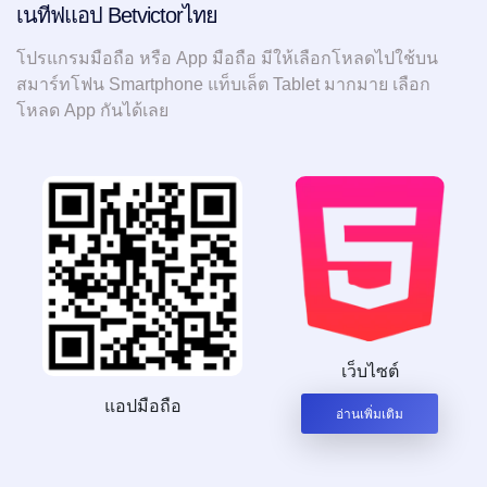
เนทีฟแอป Betvictorไทย
โปรแกรมมือถือ หรือ App มือถือ มีให้เลือกโหลดไปใช้บน
สมาร์ทโฟน Smartphone แท็บเล็ต Tablet มากมาย เลือก
โหลด App กันได้เลย
เว็บไซต์
แอปมือถือ
อ่านเพิ่มเติม