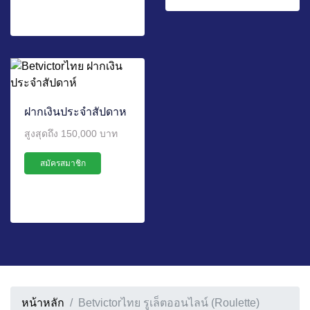
ฝากเงินประจำสัปดาห
สูงสุดถึง 150,000 บาท
สมัครสมาชิก
หน้าหลัก
Betvictorไทย รูเล็ตออนไลน์ (Roulette)