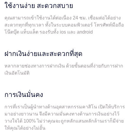
ใช้งานง่าย สะดวกสบาย
คุณสามารถเข้าใช้งานได้ต่อเนื่อง 24 ชม. เชื่อมต่อได้อย่าง
สะดวกทุกที่ทุกเวลา ทั้งในระบบคอมพิวเตอร์ โทรศัพท์มือถือ
โน๊ตบุ๊ต แท็บแล็ต รองรับทั้ง ios และ android
ฝากเงินง่ายและสะดวกที่สุด
หลากลายช่องทางการฝากเงิน ด้วยขั้นตอนที่ง่ายกับการฝาก
เงินอัตโนมัติ
การเงินมั่นคง
การที่เราเป็นผู้นำทางด้านอุตสาหกรรมคาสิโน เปิดให้บริการ
มาอย่างยาวนาน จึงมีความมั่นคงทางด้านการเงินอย่างไว้
วางใจได้ 100% ไม่ว่าคุณจะถูกหลักแสนหลักล้านเราก็มีจ่าย
ให้คุณได้อย่างไม่อั้น