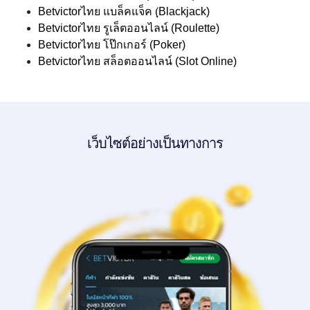
Betvictorไทย แบล็คแจ็ค (ฺBlackjack)
Betvictorไทย รูเล็ตออนไลน์ (Roulette)
Betvictorไทย โป๊กเกอร์ (Poker)
Betvictorไทย สล็อตออนไลน์ (Slot Online)
เว็บไซต์อย่างเป็นทางการ