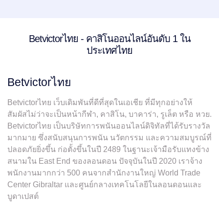
Betvictorไทย - คาสิโนออนไลน์อันดับ 1 ใน
ประเทศไทย
Betvictorไทย
Betvictorไทย เว็บเดิมพันที่ดีที่สุดในเอเชีย ที่มีทุกอย่างให้
สัมผัสไม่ว่าจะเป็นหน้ากีฬา, คาสิโน, บาคาร่า, รูเล็ต หรือ หวย.
Betvictorไทย เป็นบริษัทการพนันออนไลน์ดิจิทัลที่ได้รับรางวัล
มากมาย ซึ่งสนับสนุนการพนัน นวัตกรรม และความสมบูรณ์ที่
ปลอดภัยยิ่งขึ้น ก่อตั้งขึ้นในปี 2489 ในฐานะเจ้ามือรับแทงข้าง
สนามใน East End ของลอนดอน ปัจจุบันในปี 2020 เราจ้าง
พนักงานมากกว่า 500 คนจากสำนักงานใหญ่ World Trade
Center Gibraltar และศูนย์กลางเทคโนโลยีในลอนดอนและ
บูดาเปสต์