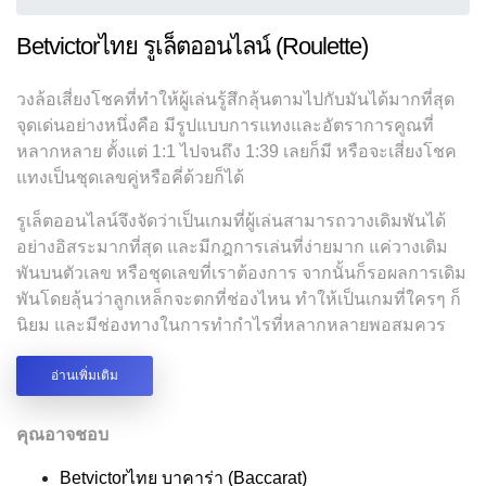
Betvictorไทย รูเล็ตออนไลน์ (Roulette)
วงล้อเสี่ยงโชคที่ทำให้ผู้เล่นรู้สึกลุ้นตามไปกับมันได้มากที่สุด
จุดเด่นอย่างหนึ่งคือ มีรูปแบบการแทงและอัตราการคูณที่
หลากหลาย ตั้งแต่ 1:1 ไปจนถึง 1:39 เลยก็มี หรือจะเสี่ยงโชค
แทงเป็นชุดเลขคู่หรือคี่ด้วยก็ได้
รูเล็ตออนไลน์จึงจัดว่าเป็นเกมที่ผู้เล่นสามารถวางเดิมพันได้
อย่างอิสระมากที่สุด และมีกฎการเล่นที่ง่ายมาก แค่วางเดิม
พันบนตัวเลข หรือชุดเลขที่เราต้องการ จากนั้นก็รอผลการเดิม
พันโดยลุ้นว่าลูกเหล็กจะตกที่ช่องไหน ทำให้เป็นเกมที่ใครๆ ก็
นิยม และมีช่องทางในการทำกำไรที่หลากหลายพอสมควร
อ่านเพิ่มเติม
คุณอาจชอบ
Betvictorไทย บาคาร่า (Baccarat)