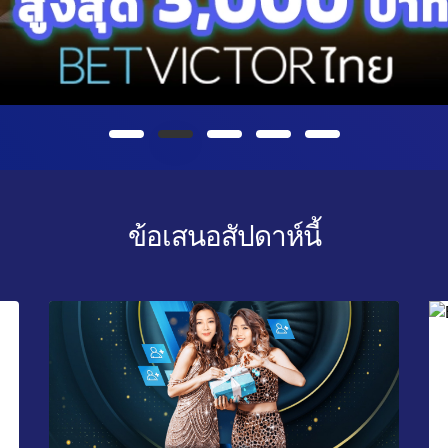
ข้อเสนอสัปดาห์นี้