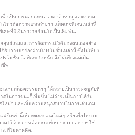
ดหนัก เพื่อเป็นการตอบแทนความกล้าหาญและความ
ม่หวั่นไหวต่อความยากลำบาก แพ็คเกจพิเศษเหล่านี้
ศษที่มีเงินรางวัลก้อนโตเป็นเดิมพัน.
นกลยุทธ์เกมและการจัดการแบ๊งค์ของตนเองอย่าง
การยกย่องผ่านโปรโมชั่นเหล่านี้ ซึ่งไม่เพียง
มชั่น ดีลพิเศษจัดหนัก จึงไม่เพียงแต่เป็น
าชีพ.
ลี่ยนเกมสล็อตธรรมดาๆ ให้กลายเป็นการผจญภัยที่
าสในการชนะก็เพิ่มขึ้น ไม่ว่าจะเป็นการได้รับ
อกาสใหม่ๆ และเพิ่มความสนุกสนานในการเล่นเกม.
ปินฟรีเหล่านี้เพื่อทดลองเกมใหม่ๆ หรือเพื่อไล่ตาม
ี่คาดไว้ ด้วยการเลือกเกมที่เหมาะสมและการใช้
ะที่ไม่คาดคิด.