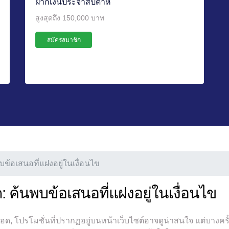
ฝากเงินประจำสัปดาห
สูงสุดถึง 150,000 บาท
สมัครสมาชิก
ข้อเสนอที่แฝงอยู่ในเงื่อนไข
: ค้นพบข้อเสนอที่แฝงอยู่ในเงื่อนไข
ด, โปรโมชั่นที่ปรากฏอยู่บนหน้าเว็บไซต์อาจดูน่าสนใจ แต่บางครั้งข