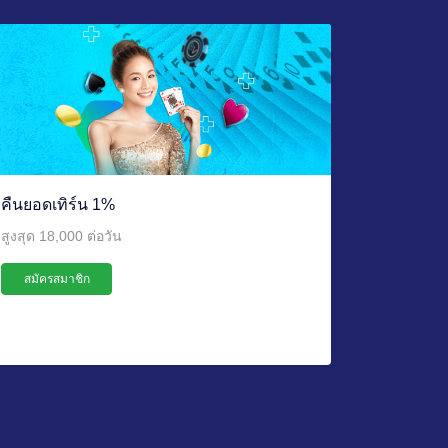
คืนยอดเทิร์น 1%
สูงสุด 18,000 ต่อวัน
สมัครสมาชิก