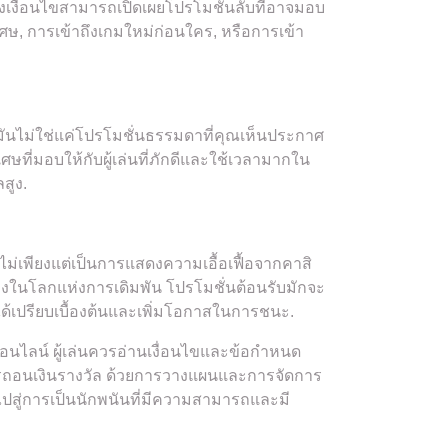
เงื่อนไขสามารถเปิดเผยโปรโมชั่นลับที่อาจมอบ
ศษ, การเข้าถึงเกมใหม่ก่อนใคร, หรือการเข้า
ันไม่ใช่แค่โปรโมชั่นธรรมดาที่คุณเห็นประกาศ
ศษที่มอบให้กับผู้เล่นที่ภักดีและใช้เวลามากใน
สูง.
ันไม่เพียงแต่เป็นการแสดงความเอื้อเฟื้อจากคาสิ
เดินทางในโลกแห่งการเดิมพัน โปรโมชั่นต้อนรับมักจะ
มได้เปรียบเบื้องต้นและเพิ่มโอกาสในการชนะ.
นไลน์ ผู้เล่นควรอ่านเงื่อนไขและข้อกำหนด
่อการถอนเงินรางวัล ด้วยการวางแผนและการจัดการ
ญไปสู่การเป็นนักพนันที่มีความสามารถและมี